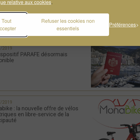
que relative aux cookies
.
Tout
Refuser les cookies non
Préférences
ccepter
essentiels
8/2019
ispositif PARAFE désormais
onible
7/2019
bike : la nouvelle offre de vélos
triques en libre-service de la
cipauté