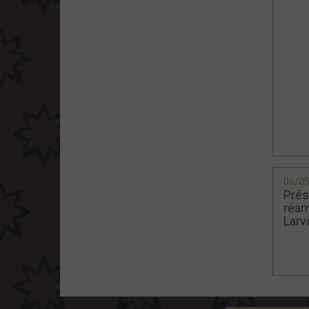
06/0
Prés
réam
Larv