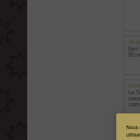
18/0
Des 
l’Éc
09/0
Le T
nouv
comm
Nous u
utilis