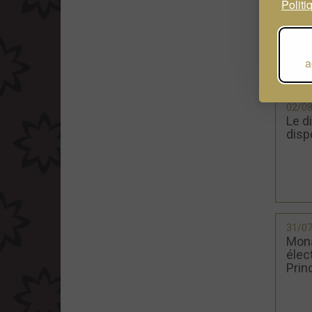
Politi
a
02/0
Le d
disp
31/0
Mona
élec
Prin