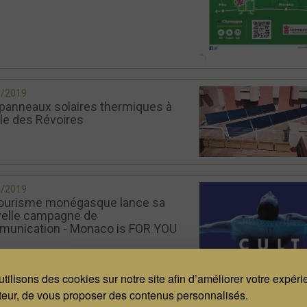
9/2019
panneaux solaires thermiques à
ole des Révoires
9/2019
ourisme monégasque lance sa
elle campagne de
unication - Monaco is FOR YOU
tilisons des cookies sur notre site afin d’améliorer votre expér
ateur, de vous proposer des contenus personnalisés.