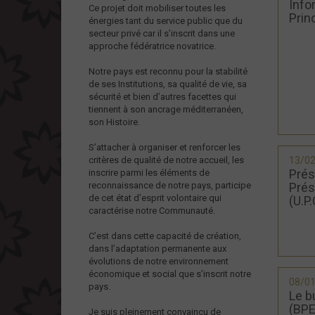
Info
Ce projet doit mobiliser toutes les
Prin
énergies tant du service public que du
secteur privé car il s’inscrit dans une
approche fédératrice novatrice.
Notre pays est reconnu pour la stabilité
de ses Institutions, sa qualité de vie, sa
sécurité et bien d’autres facettes qui
tiennent à son ancrage méditerranéen,
son Histoire.
S’attacher à organiser et renforcer les
critères de qualité de notre accueil, les
13/0
Prés
inscrire parmi les éléments de
reconnaissance de notre pays, participe
Prés
de cet état d’esprit volontaire qui
(U.P.
caractérise notre Communauté.
C’est dans cette capacité de création,
dans l’adaptation permanente aux
évolutions de notre environnement
économique et social que s’inscrit notre
08/0
pays.
Le b
(BPE
Je suis pleinement convaincu de