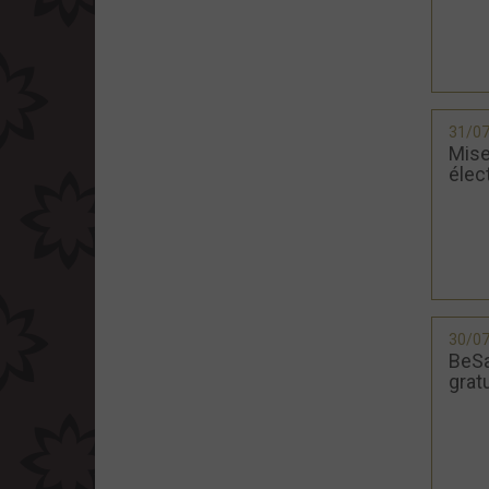
31/0
Mise
élec
30/0
BeSa
grat