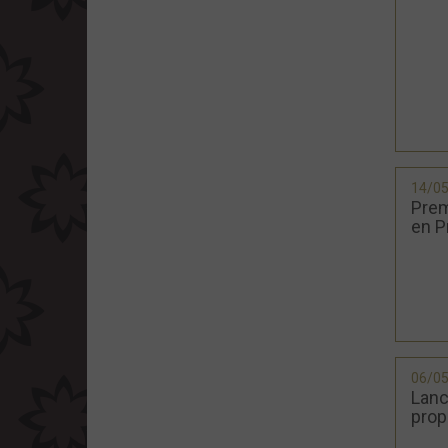
14/0
Prem
en P
06/0
Lanc
prop