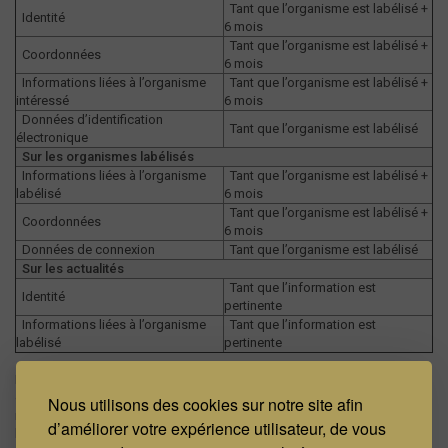
Tant que l’organisme est labélisé +
Identité
6 mois
Tant que l’organisme est labélisé +
Coordonnées
6 mois
Informations liées à l’organisme
Tant que l’organisme est labélisé +
intéressé
6 mois
Données d’identification
Tant que l’organisme est labélisé
électronique
Sur les organismes labélisés
Informations liées à l’organisme
Tant que l’organisme est labélisé +
labélisé
6 mois
Tant que l’organisme est labélisé +
Coordonnées
6 mois
Données de connexion
Tant que l’organisme est labélisé
Sur les actualités
Tant que l’information est
Identité
pertinente
Informations liées à l’organisme
Tant que l’information est
labélisé
pertinente
Les informations mentionnées par un astérisque (*) dans le formulaire
de demande de labélisation ont un caractère obligatoire. A défaut, vous
Nous utilisons des cookies sur notre site afin
ne pourrez recevoir vos identifiants à votre espace personnel et finaliser
d’améliorer votre expérience utilisateur, de vous
la demande de labélisation.