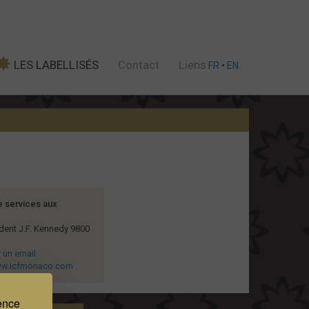
LES LABELLISÉS
Contact
Liens
FR
•
EN
e services aux
dent J.F. Kennedy 9800
 un email
ww.icfmonaco.com
ience