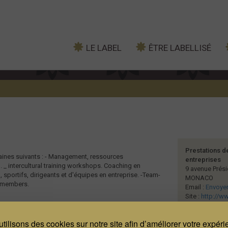
LE LABEL
ÊTRE LABELLISÉ
Prestations d
ines suivants : - Management, ressources
entreprises
_ intercultural training workshops. Coaching en
9 avenue Prési
sportifs, dirigeants et d'équipes en entreprise. -Team-
MONACO
w members.
Email :
Envoyer
Site :
http://w
tilisons des cookies sur notre site afin d’améliorer votre expér