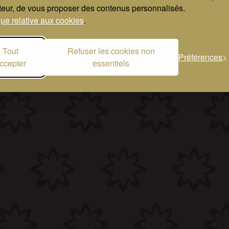
s
Conditions Générales d’Utilisation
Protection des donn
ateur, de vous proposer des contenus personnalisés.
que relative aux cookies
.
Tout
Refuser les cookies non
Préférences
ccepter
essentiels