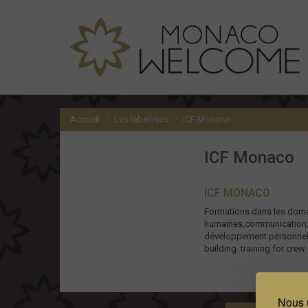
Accueil
Les labellisés
ICF Monaco
ICF Monaco
ICF MONACO
Formations dans les doma
humaines,communication,. 
développement personnel, 
building. training for cre
Nous u